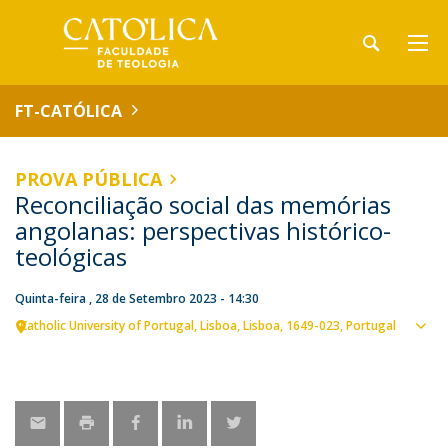
FT-CATÓLICA
PROVA PÚBLICA
Reconciliação social das memórias
angolanas: perspectivas histórico-
teológicas
Quinta-feira , 28 de Setembro 2023 - 14:30
Catholic University of Portugal
Lisboa
Lisboa
1649-023
Portugal
Ver
loca