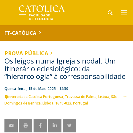
FT-CATÓLICA
PROVA PÚBLICA
Os leigos numa Igreja sinodal. Um
itinerário eclesiológico: da
“hierarcologia” à corresponsabilidade
Quinta-feira , 15 de Maio 2025 - 14:30
Universidade Catolica Portuguesa
Travessa de Palma
Lisboa
São
Ver
Domingos de Benfica, Lisboa
1649-023
Portugal
loca