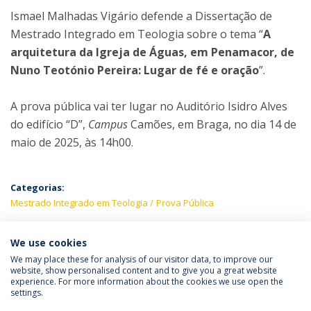
Ismael Malhadas Vigário defende a Dissertação de
Mestrado Integrado em Teologia sobre o tema “
A
arquitetura da Igreja de Águas, em Penamacor, de
Nuno Teotónio Pereira: Lugar de fé e oração
”.
A prova pública vai ter lugar no Auditório Isidro Alves
do edifício “D”,
Campus
Camões, em Braga, no dia 14 de
maio de 2025, às 14h00.
Categorias:
Mestrado Integrado em Teologia
Prova Pública
PRÓXIMOS EVENTOS
We use cookies
We may place these for analysis of our visitor data, to improve our
website, show personalised content and to give you a great website
experience. For more information about the cookies we use open the
Política de Privacidade
Termos & Condições
settings.
Direitos do Titular dos Dados