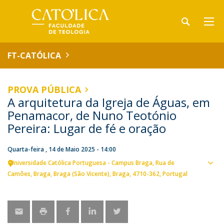
FT-CATÓLICA
PROVA PÚBLICA
A arquitetura da Igreja de Águas, em
Penamacor, de Nuno Teotónio
Pereira: Lugar de fé e oração
Quarta-feira , 14 de Maio 2025 - 14:00
Universidade Católica Portuguesa - Campus Braga
Rua de
Ver
Camões
Braga
Braga (São Vicente), Braga
4710-362
Portugal
loca