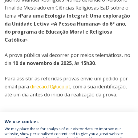
Final de Mestrado em Ciências Religiosas EaD sobre o
tema «
Para uma Ecologia Integral: Uma exploração
da Unidade Letiva «A Pessoa Humana» do 6º ano,
do programa de Educação Moral e Religiosa
Católica
».
A prova pública vai decorrer por meios telemáticos, no
dia
10 de novembro de 2025
, às
15h30
.
Para assistir às referidas provas envie um pedido por
email para
direcao.ft@ucp.pt
, com a sua identificação,
até um dia antes do início da realização da prova.
Categorias:
Mestrado em Ciências Religiosas
We use cookies
Prova Pública
We may place these for analysis of our visitor data, to improve our
website, show personalised content and to give you a great website