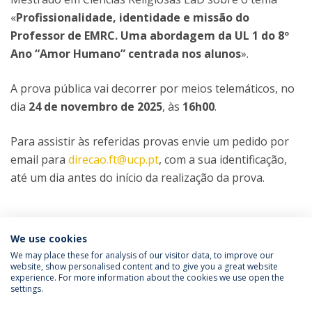
«
Profissionalidade, identidade e missão do
Professor de EMRC. Uma abordagem da UL 1 do 8º
Ano “Amor Humano” centrada nos alunos
».
A prova pública vai decorrer por meios telemáticos, no
dia
24 de novembro de 2025
, às
16h00
.
Para assistir às referidas provas envie um pedido por
email para
direcao.ft@ucp.pt
, com a sua identificação,
até um dia antes do início da realização da prova.
Categorias:
Mestrado em Ciências Religiosas
We use cookies
Prova Pública
We may place these for analysis of our visitor data, to improve our
website, show personalised content and to give you a great website
experience. For more information about the cookies we use open the
Política de Privacidade
Termos & Condições
settings.
Direitos do Titular dos Dados