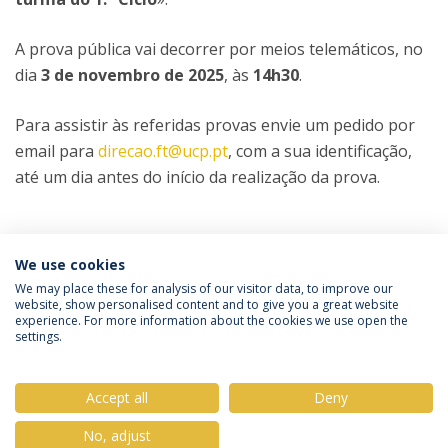
A prova pública vai decorrer por meios telemáticos, no
dia
3 de novembro de 2025
, às
14h30
.
Para assistir às referidas provas envie um pedido por
email para
direcao.ft@ucp.pt
, com a sua identificação,
até um dia antes do início da realização da prova.
Categorias:
Mestrado em Ciências Religiosas
We use cookies
Prova Pública
We may place these for analysis of our visitor data, to improve our
website, show personalised content and to give you a great website
experience. For more information about the cookies we use open the
Política de Privacidade
Termos & Condições
settings.
Direitos do Titular dos Dados
Accept all
Deny
No, adjust