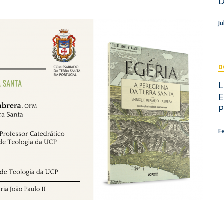
Doutoramento em Teologia
Programa Interuniversitário de Doutoramento em
J
História
D
L
E
P
F