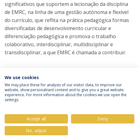
significativos que suportem a lecionação da disciplina
de EMRC, na linha de uma gestão autónoma e flexível
do currículo, que reflita na prática pedagógica formas
diversificadas de desenvolvimento curricular e
diferenciação pedagógica e promova o trabalho
colaborativo, interdisciplinar, multidisciplinar e
transdisciplinar, a que EMRC é chamada a contribuir.
COORDENADOR
We use cookies
We may place these for analysis of our visitor data, to improve our
website, show personalised content and to give you a great website
experience. For more information about the cookies we use open the
Política de Privacidade
Termos & Condições
settings.
Direitos do Titular dos Dados
Accept all
Deny
No, adjust
© 2026 Universidade Católica Portuguesa