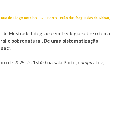
Doutoramento em Teologia
Programa Interuniversitário de Doutoramento em
Rua de Diogo Botelho 1327
Porto
União das freguesias de Aldoar,
História
 localização
o de Mestrado Integrado em Teologia sobre o tema
ural e sobrenatural. De uma sistematização
ubac
".
mbro de 2025, às 15h00 na sala Porto,
Campus
Foz,