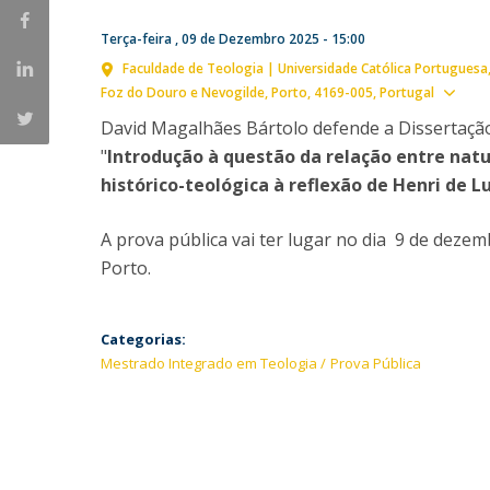
Provas Públicas
Centros de Investigação
Terça-feira , 09 de Dezembro 2025 - 15:00
Faculdade de Teologia | Universidade Católica Portuguesa
Ver
Foz do Douro e Nevogilde, Porto
4169-005
Portugal
David Magalhães Bártolo defende a Dissertaçã
"
Introdução à questão da relação entre nat
histórico-teológica à reflexão de Henri de L
A prova pública vai ter lugar no dia 9 de deze
Porto.
Categorias:
Mestrado Integrado em Teologia
Prova Pública