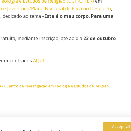
Teologia e Estudos de Religião (UCP-CITER)
em
o e Juventude/Plano Nacional de Ética no Desporto
,
3
, dedicado ao tema «
Este é o meu corpo. Para uma
ratuita, mediante inscrição, até ao dia
23 de outubro
er encontrados
AQUI
.
a»
Centro de Investigação em Teologia e Estudos de Religião
Accept all