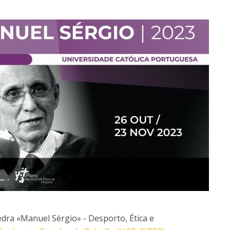
Doutoramento em Teologia
Programa Interuniversitário de Doutoramento em
História
tedra «Manuel Sérgio» - Desporto, Ética e