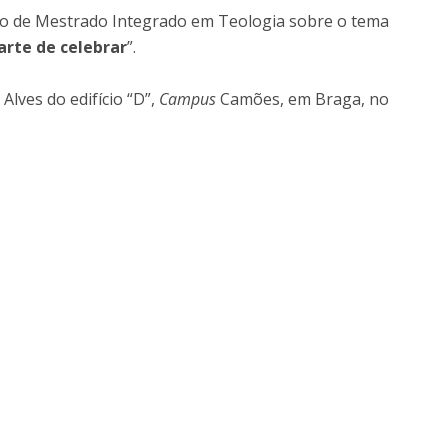
Doutoramento em Teologia
ação de Mestrado Integrado em Teologia sobre o tema
Programa Interuniversitário de Doutoramento em
arte de celebrar
”.
História
 Alves do edifício “D”,
Campus
Camões, em Braga, no