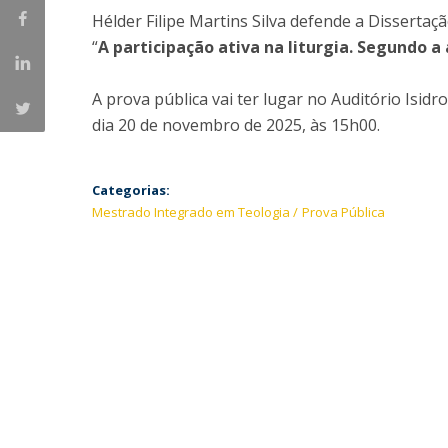
Provas Públicas
Centros de Investigação
Hélder Filipe Martins Silva defende a Dissert
“
A participação ativa na liturgia. Segundo a 
A prova pública vai ter lugar no Auditório Isidro
dia 20 de novembro de 2025, às 15h00.
Categorias:
Mestrado Integrado em Teologia
Prova Pública