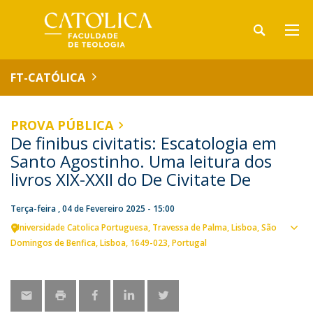
FT-CATÓLICA
PROVA PÚBLICA
De finibus civitatis: Escatologia em
Santo Agostinho. Uma leitura dos
livros XIX-XXII do De Civitate De
Terça-feira , 04 de Fevereiro 2025 - 15:00
Universidade Catolica Portuguesa
Travessa de Palma
Lisboa
São
Ver
Domingos de Benfica, Lisboa
1649-023
Portugal
loca