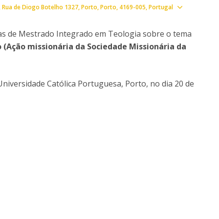
Ver
Rua de Diogo Botelho 1327
Porto
Porto
4169-005
Portugal
Doutoramento em Teologia
Programa Interuniversitário de Doutoramento em
as de Mestrado Integrado em Teologia sobre o tema
História
ço (Ação missionária da Sociedade Missionária da
 Universidade Católica Portuguesa, Porto, no dia 20 de