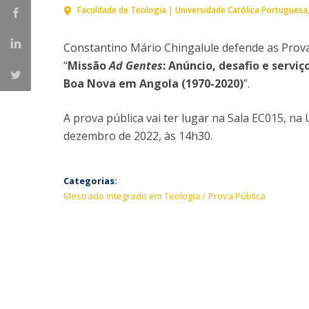
Provas Públicas
Centros de Investigação
Faculdade de Teologia | Universidade Católica Portuguesa
localização
Constantino Mário Chingalule defende as Prov
“
Missão
Ad Gentes
: Anúncio, desafio e servi
Boa Nova em Angola (1970-2020)
”.
A prova pública vai ter lugar na Sala EC015, na
dezembro de 2022, às 14h30.
Categorias:
Mestrado Integrado em Teologia
Prova Pública