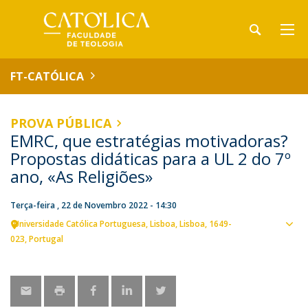
FT-CATÓLICA
PROVA PÚBLICA
EMRC, que estratégias motivadoras?
Propostas didáticas para a UL 2 do 7º
ano, «As Religiões»
Terça-feira , 22 de Novembro 2022 - 14:30
Universidade Católica Portuguesa
Lisboa
Lisboa
1649-
Ver
023
Portugal
loca