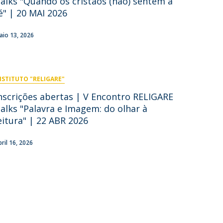
alks "Quando os cristãos (não) sentem a
é" | 20 MAI 2026
aio 13, 2026
NSTITUTO "RELIGARE"
nscrições abertas | V Encontro RELIGARE
alks "Palavra e Imagem: do olhar à
eitura" | 22 ABR 2026
pril 16, 2026