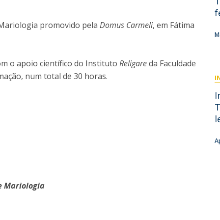
T
Doutoramento em Teologia
f
Programa Interuniversitário de Doutoramento em
e Mariologia promovido pela
Domus Carmeli
, em Fátima
História
M
om o apoio científico do Instituto
Religare
da Faculdade
mação, num total de 30 horas.
I
I
T
l
A
 Mariologia