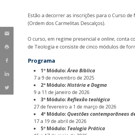
Provas Públicas
Centros de Investigação
Estão a decorrer as inscrições para o Curso d
(Ordem dos Carmelitas Descalços).
O curso, em regime presencial e
online
, conta c
de Teologia e consiste de cinco módulos de for
Programa
1º Módulo:
Área Bíblica
7 a 9 de novembro de 2025
2º Módulo:
História e Dogma
9 a 11 de janeiro de 2026
3º Módulo:
Reflexão teológica
27 de fevereiro a 1 de março de 2026
4º Módulo:
Questões contemporâneas de
17 a 19 de abril de 2026
5º Módulo:
Teologia Prática