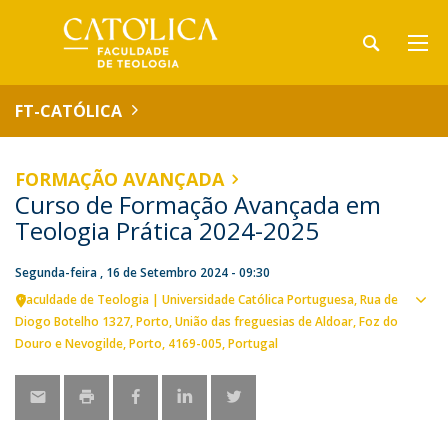
FT-CATÓLICA
FORMAÇÃO AVANÇADA
Curso de Formação Avançada em
Teologia Prática 2024-2025
Segunda-feira , 16 de Setembro 2024 - 09:30
Faculdade de Teologia | Universidade Católica Portuguesa
Rua de
Ver
Diogo Botelho 1327
Porto
União das freguesias de Aldoar, Foz do
loca
Douro e Nevogilde, Porto
4169-005
Portugal