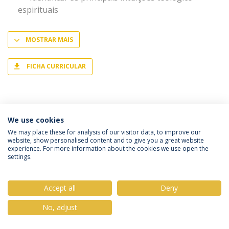
espirituais
MOSTRAR MAIS
FICHA CURRICULAR
We use cookies
Política de Privacidade
Termos & Condições
We may place these for analysis of our visitor data, to improve our
website, show personalised content and to give you a great website
Direitos do Titular dos Dados
experience. For more information about the cookies we use open the
settings.
Accept all
Deny
© 2026 Universidade Católica Portuguesa
No, adjust