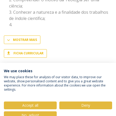
ciência;
Conhecer a natureza e a finalidade dos trabalhos
de índole científica;
MOSTRAR MAIS
FICHA CURRICULAR
We use cookies
We may place these for analysis of our visitor data, to improve our
website, show personalised content and to give you a great website
experience. For more information about the cookies we use open the
Política de Privacidade
Termos & Condições
settings.
Direitos do Titular dos Dados
Accept all
Deny
No, adjust