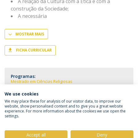
A relação da Cultura com a Ética e com a
construção da Sociedade;
A necessária
MOSTRAR MAIS
FICHA CURRICULAR
Programas:
Mestrado em Ciências Religiosas
We use cookies
We may place these for analysis of our visitor data, to improve our
website, show personalised content and to give you a great website
experience. For more information about the cookies we use open the
Política de Privacidade
Termos & Condições
settings.
Direitos do Titular dos Dados
Accept all
Deny