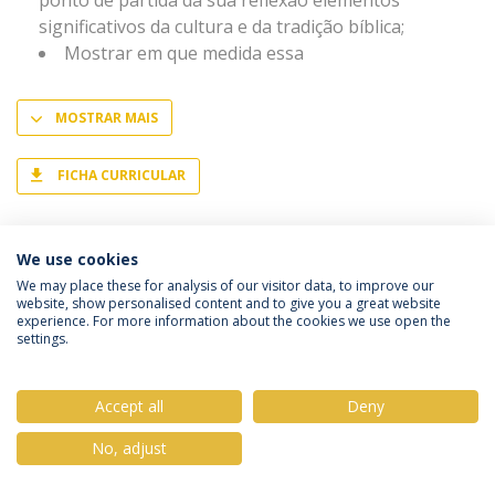
ponto de partida da sua reflexão elementos
significativos da cultura e da tradição bíblica;
Mostrar em que medida essa
MOSTRAR MAIS
FICHA CURRICULAR
We use cookies
We may place these for analysis of our visitor data, to improve our
website, show personalised content and to give you a great website
Política de Privacidade
Termos & Condições
experience. For more information about the cookies we use open the
settings.
Direitos do Titular dos Dados
Accept all
Deny
No, adjust
© 2026 Universidade Católica Portuguesa