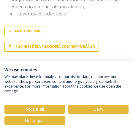
especulação do idealismo alemão;
Levar os estudantes a
MOSTRAR MAIS
FUC HISTÓRIA FILOSOFIA CONTEMPORÂNEA
We use cookies
We may place these for analysis of our visitor data, to improve our
website, show personalised content and to give you a great website
Política de Privacidade
Termos & Condições
experience. For more information about the cookies we use open the
Direitos do Titular dos Dados
settings.
Accept all
Deny
No, adjust
© 2026 Universidade Católica Portuguesa