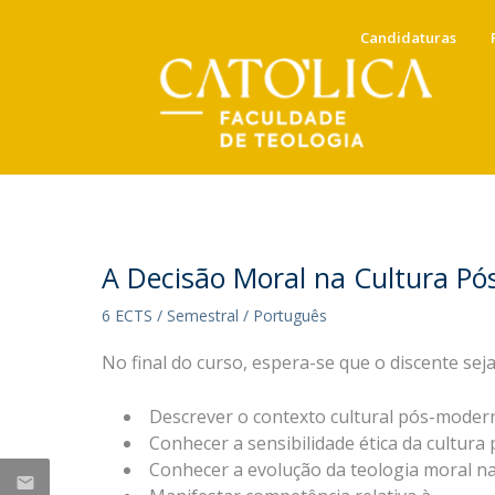
Candidaturas
Candidaturas
Docentes
Mensagem da Direção
NOTÍCIAS
Docentes em Exercício
Anuário e Calendário Académico
Direção
A Decisão Moral na Cultura P
Docentes Eméritos e Jubilados
Conselho Científico
6 ECTS / Semestral / Português
Portal do Docente
Tabela de Propinas, taxas e
Ricardo Ribeiro, docente da
Conselho Pedagógico
emolumentos
No final do curso, espera-se que o discente seja
Comissão de Qualidade
FT, concluiu Doutoramento
Conselho Estratégico
Mestrados (Acred. 2010)
em Roma
Descrever o contexto cultural pós-moder
Mestrado Integrado em Teologia
Sex, 10 Jul 2026 - 09:54
Conhecer a sensibilidade ética da cultur
Instituto Religare
Conhecer a evolução da teologia moral n