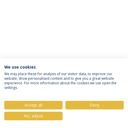
We use cookies
Política de Privacidade
Termos & Condições
We may place these for analysis of our visitor data, to improve our
website, show personalised content and to give you a great website
Direitos do Titular dos Dados
experience. For more information about the cookies we use open the
settings.
Accept all
Deny
© 2026 Universidade Católica Portuguesa
No, adjust