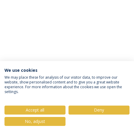
We use cookies
Política de Privacidade
Termos & Condições
We may place these for analysis of our visitor data, to improve our
website, show personalised content and to give you a great website
Direitos do Titular dos Dados
experience. For more information about the cookies we use open the
settings.
Accept all
Deny
© 2026 Universidade Católica Portuguesa
No, adjust