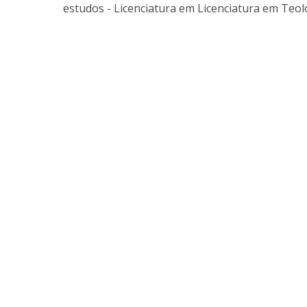
Provas Públicas
Centros de Investigação
estudos - Licenciatura em Licenciatura em Teo