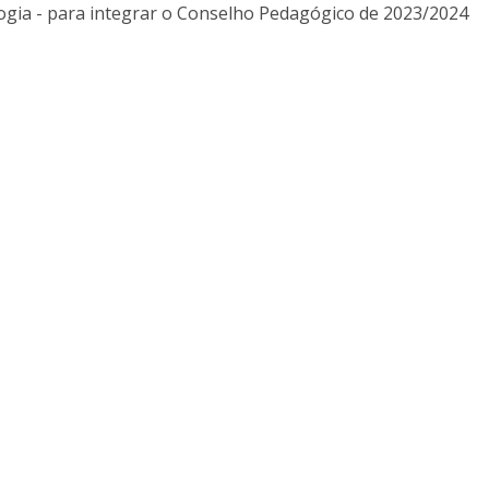
logia - para integrar o Conselho Pedagógico de 2023/2024
Doutoramento em Teologia
Programa Interuniversitário de Doutoramento em
História