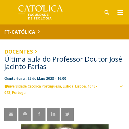
FT-CATÓLICA
DOCENTES
Última aula do Professor Doutor José
Jacinto Farias
Quinta-feira , 25 de Maio 2023 - 16:00
Universidade Católica Portuguesa
Lisboa
Lisboa
1649-
Ver
023
Portugal
loca