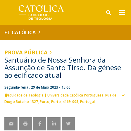
FT-CATÓLICA
PROVA PÚBLICA
Santuário de Nossa Senhora da
Assunção de Santo Tirso. Da génese
ao edificado atual
Segunda-feira , 29 de Maio 2023 - 15:00
Faculdade de Teologia | Universidade Católica Portuguesa
Rua de
Ver
Diogo Botelho 1327
Porto
Porto
4169-005
Portugal
loca