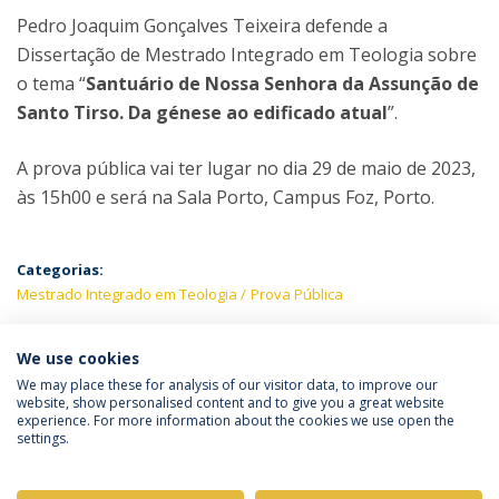
Pedro Joaquim Gonçalves Teixeira defende a
Dissertação de Mestrado Integrado em Teologia sobre
o tema “
Santuário de Nossa Senhora da Assunção de
Santo Tirso. Da génese ao edificado atual
”.
A prova pública vai ter lugar no dia 29 de maio de 2023,
às 15h00 e será na Sala Porto, Campus Foz, Porto.
Categorias:
Mestrado Integrado em Teologia
Prova Pública
PRÓXIMOS EVENTOS
We use cookies
We may place these for analysis of our visitor data, to improve our
website, show personalised content and to give you a great website
experience. For more information about the cookies we use open the
Política de Privacidade
Termos & Condições
settings.
Direitos do Titular dos Dados