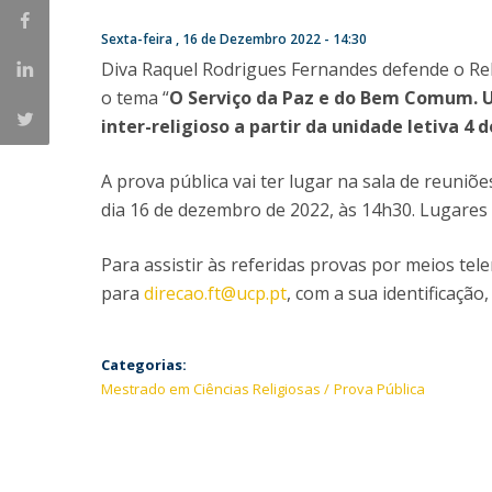
Provas Públicas
Centros de Investigação
Sexta-feira , 16 de Dezembro 2022 - 14:30
Diva Raquel Rodrigues Fernandes defende o Rel
o tema “
O Serviço da Paz e do Bem Comum. Um
inter-religioso a partir da unidade letiva 4 
A prova pública vai ter lugar na sala de reuniõ
dia 16 de dezembro de 2022, às 14h30. Lugares 
Para assistir às referidas provas por meios te
para
direcao.ft@ucp.pt
, com a sua identificação,
Categorias:
Mestrado em Ciências Religiosas
Prova Pública