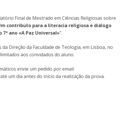
Doutoramento em Teologia
Programa Interuniversitário de Doutoramento em
atório Final de Mestrado em Ciências Religiosas sobre
História
 contributo para a literacia religiosa e diálogo
do 7º ano «A Paz Universal»
”.
es da Direção da Faculdade de Teologia, em Lisboa, no
limitados aos convidados do aluno.
lemáticos envie um pedido por email
 até um dia antes do início da realização da prova.