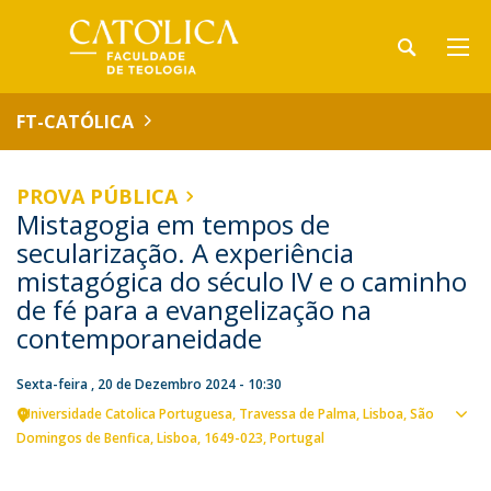
FT-CATÓLICA
PROVA PÚBLICA
Mistagogia em tempos de
secularização. A experiência
mistagógica do século IV e o caminho
de fé para a evangelização na
contemporaneidade
Sexta-feira , 20 de Dezembro 2024 - 10:30
Universidade Catolica Portuguesa
Travessa de Palma
Lisboa
São
Ver
Domingos de Benfica, Lisboa
1649-023
Portugal
loca