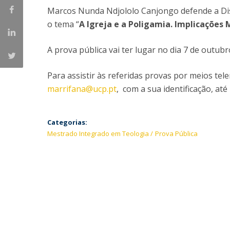
Provas Públicas
Centros de Investigação
Marcos Nunda Ndjololo Canjongo defende a Di
o tema “
A Igreja e a Poligamia. Implicações 
A prova pública vai ter lugar no dia 7 de outub
Para assistir às referidas provas por meios te
marrifana@ucp.pt
, com a sua identificação, até
Categorias:
Mestrado Integrado em Teologia
Prova Pública