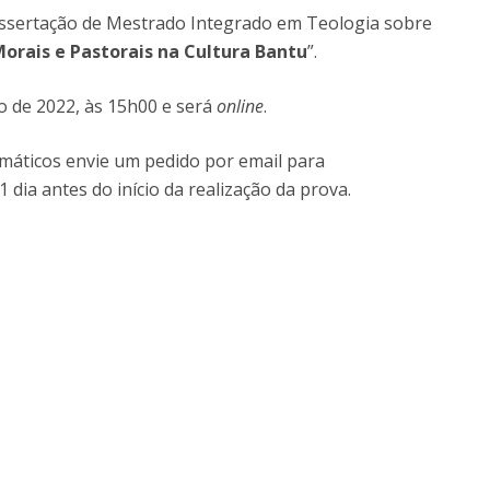
Doutoramento em Teologia
ssertação de Mestrado Integrado em Teologia sobre
Programa Interuniversitário de Doutoramento em
Morais e Pastorais na Cultura Bantu
”.
História
ro de 2022, às 15h00 e será
online
.
lemáticos envie um pedido por email para
 1 dia antes do início da realização da prova.