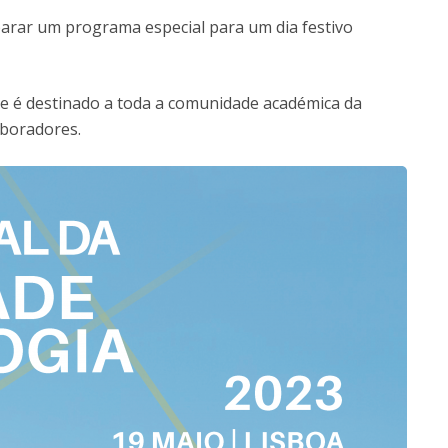
Doutoramento em Teologia
eparar um programa especial para um dia festivo
Programa Interuniversitário de Doutoramento em
História
 e é destinado a toda a comunidade académica da
aboradores.