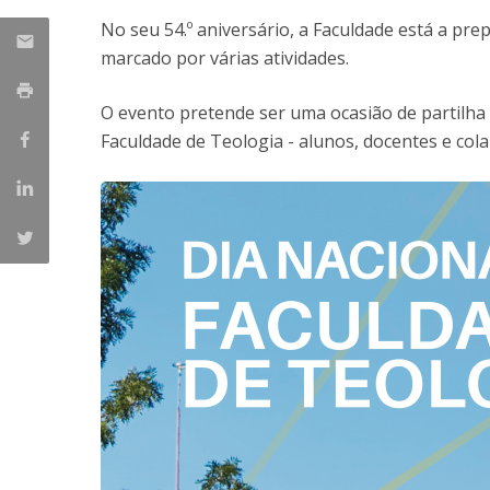
Provas Públicas
Centros de Investigação
No seu 54.º aniversário, a Faculdade está a pr
marcado por várias atividades.
O evento pretende ser uma ocasião de partilha
Faculdade de Teologia - alunos, docentes e col