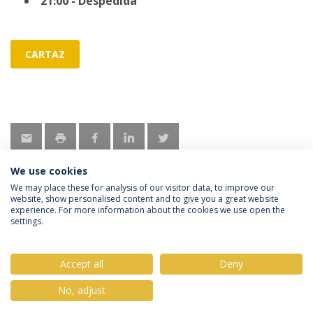
21:00 - Despedida
CARTAZ
We use cookies
We may place these for analysis of our visitor data, to improve our
website, show personalised content and to give you a great website
experience. For more information about the cookies we use open the
Política de Privacidade
Termos & Condições
settings.
Direitos do Titular dos Dados
Accept all
Deny
No, adjust
© 2026 Universidade Católica Portuguesa