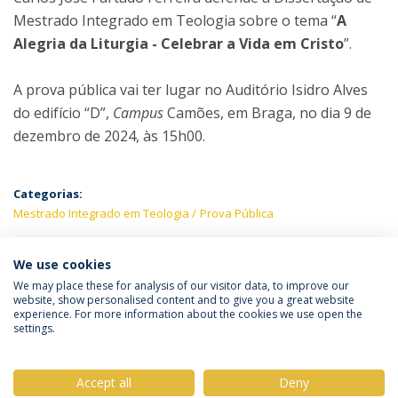
Mestrado Integrado em Teologia sobre o tema “
A
Alegria da Liturgia - Celebrar a Vida em Cristo
”.
A prova pública vai ter lugar no Auditório Isidro Alves
do edifício “D”,
Campus
Camões, em Braga, no dia 9 de
dezembro de 2024, às 15h00.
Categorias:
Mestrado Integrado em Teologia
Prova Pública
PRÓXIMOS EVENTOS
We use cookies
We may place these for analysis of our visitor data, to improve our
website, show personalised content and to give you a great website
experience. For more information about the cookies we use open the
Política de Privacidade
Termos & Condições
settings.
Direitos do Titular dos Dados
Accept all
Deny