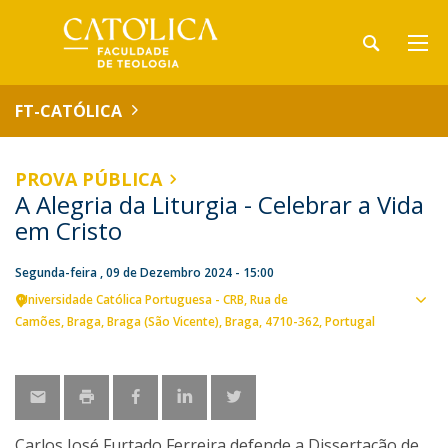
FT-CATÓLICA
PROVA PÚBLICA
A Alegria da Liturgia - Celebrar a Vida
em Cristo
Segunda-feira , 09 de Dezembro 2024 - 15:00
Universidade Católica Portuguesa - CRB
Rua de
Ver
Camões
Braga
Braga (São Vicente), Braga
4710-362
Portugal
loca
Carlos José Furtado Ferreira defende a Dissertação de