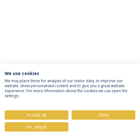
We use cookies
Política de Privacidade
Termos & Condições
We may place these for analysis of our visitor data, to improve our
website, show personalised content and to give you a great website
Direitos do Titular dos Dados
experience. For more information about the cookies we use open the
settings.
Accept all
Deny
© 2026 Universidade Católica Portuguesa
No, adjust