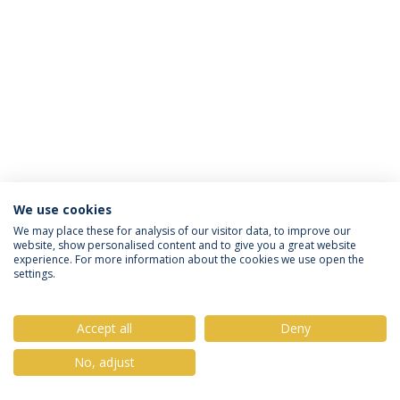
We use cookies
Política de Privacidade
Termos & Condições
We may place these for analysis of our visitor data, to improve our
website, show personalised content and to give you a great website
Direitos do Titular dos Dados
experience. For more information about the cookies we use open the
settings.
Accept all
Deny
© 2026 Universidade Católica Portuguesa
No, adjust