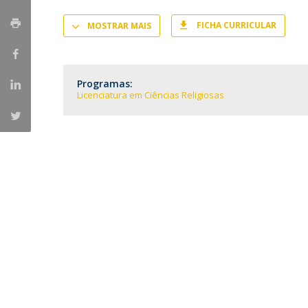
Provas Públicas
Centros de Investigação
FICHA CURRICULAR
MOSTRAR MAIS
Programas:
Licenciatura em Ciências Religiosas