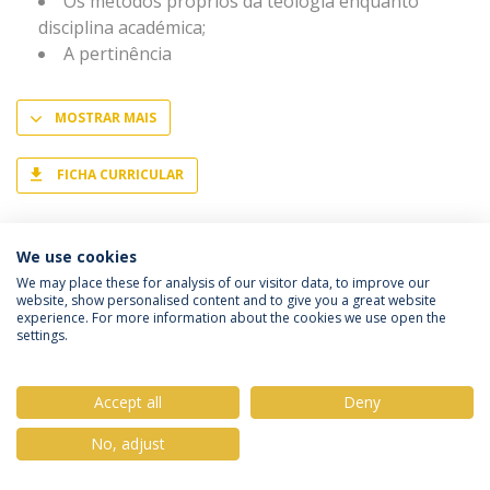
Os métodos próprios da teologia enquanto
disciplina académica;
A pertinência
MOSTRAR MAIS
FICHA CURRICULAR
We use cookies
We may place these for analysis of our visitor data, to improve our
website, show personalised content and to give you a great website
Política de Privacidade
Termos & Condições
experience. For more information about the cookies we use open the
settings.
Direitos do Titular dos Dados
Accept all
Deny
No, adjust
© 2026 Universidade Católica Portuguesa