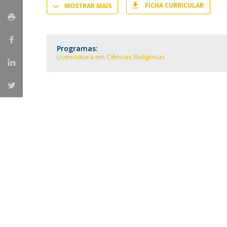
Provas Públicas
Centros de Investigação
FICHA CURRICULAR
MOSTRAR MAIS
Programas:
Licenciatura em Ciências Religiosas