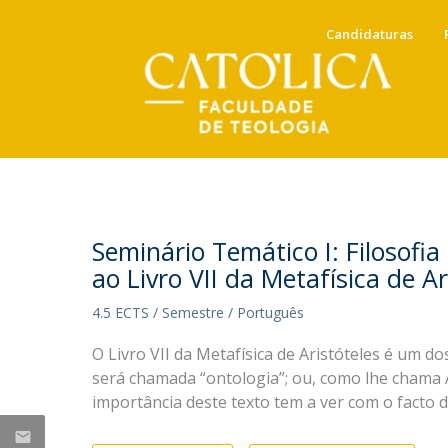
Candidaturas
Candidaturas
Docentes
Mensagem da Direção
NOTÍCIAS
Docentes em Exercício
Anuário e Calendário Académico
Direção
Seminário Temático I: Filosofia
Docentes Eméritos e Jubilados
ao Livro VII da Metafísica de Ar
Conselho Científico
Portal do Docente
Tabela de Propinas, taxas e
Ricardo Ribeiro, docente da
Conselho Pedagógico
4.5 ECTS / Semestre / Português
emolumentos
Comissão de Qualidade
FT, concluiu Doutoramento
O Livro VII da Metafísica de Aristóteles é um d
Conselho Estratégico
Mestrados (Acred. 2010)
em Roma
será chamada “ontologia”; ou, como lhe chama A
Mestrado Integrado em Teologia
Sex, 10 Jul 2026 - 09:54
importância deste texto tem a ver com o facto 
Instituto Religare