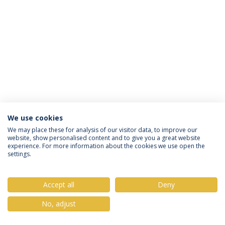
We use cookies
Política de Privacidade
Termos & Condições
We may place these for analysis of our visitor data, to improve our
website, show personalised content and to give you a great website
Direitos do Titular dos Dados
experience. For more information about the cookies we use open the
settings.
Accept all
Deny
© 2026 Universidade Católica Portuguesa
No, adjust