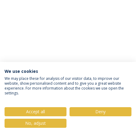
We use cookies
Política de Privacidade
Termos & Condições
We may place these for analysis of our visitor data, to improve our
website, show personalised content and to give you a great website
Direitos do Titular dos Dados
experience. For more information about the cookies we use open the
settings.
Accept all
Deny
© 2026 Universidade Católica Portuguesa
No, adjust