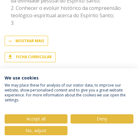
da divindade pessoal do Espírito Santo;
Conhecer o evoluir histórico da compreensão
teológico-espiritual acerca do Espírito Santo;
MOSTRAR MAIS
FICHA CURRICULAR
We use cookies
We may place these for analysis of our visitor data, to improve our
website, show personalised content and to give you a great website
experience. For more information about the cookies we use open the
Política de Privacidade
Termos & Condições
settings.
Direitos do Titular dos Dados
Accept all
Deny
No, adjust
© 2026 Universidade Católica Portuguesa