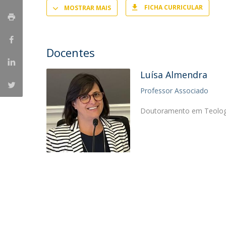
Provas Públicas
Centros de Investigação
FICHA CURRICULAR
MOSTRAR MAIS
Docentes
Luísa Almendra
Professor Associado
Doutoramento em Teologia 