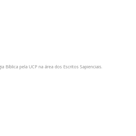
Doutoramento em Teologia
Programa Interuniversitário de Doutoramento em
História
Bíblica pela UCP na área dos Escritos Sapienciais.