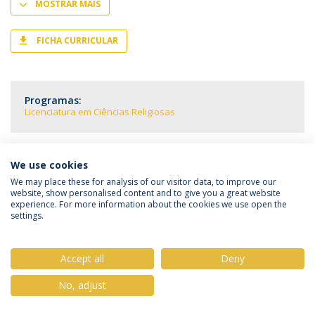
MOSTRAR MAIS
FICHA CURRICULAR
Programas:
Licenciatura em Ciências Religiosas
We use cookies
We may place these for analysis of our visitor data, to improve our
Política de Privacidade
Termos & Condições
website, show personalised content and to give you a great website
Direitos do Titular dos Dados
experience. For more information about the cookies we use open the
settings.
Accept all
Deny
© 2026 Universidade Católica Portuguesa
No, adjust