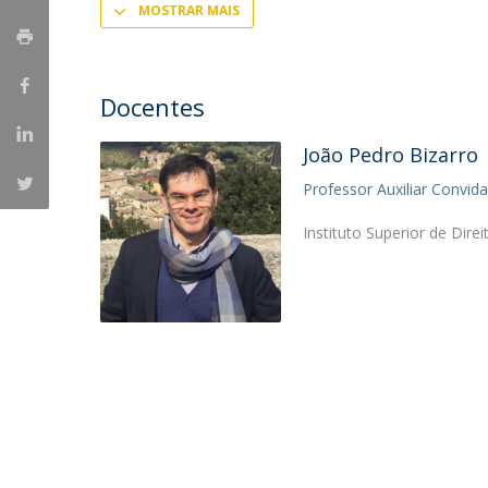
Provas Públicas
Centros de Investigação
MOSTRAR MAIS
Docentes
João Pedro Bizarro
Professor Auxiliar Convid
Instituto Superior de Dire