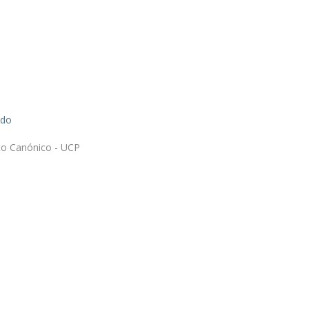
Doutoramento em Teologia
Programa Interuniversitário de Doutoramento em
História
ado
ito Canónico - UCP