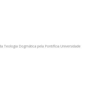
Doutoramento em Teologia
Programa Interuniversitário de Doutoramento em
História
da Teologia Dogmática pela Pontifícia Universidade