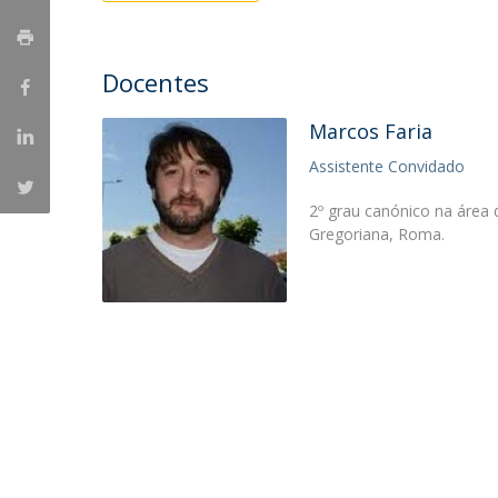
Provas Públicas
Centros de Investigação
Docentes
Marcos Faria
Assistente Convidado
2º grau canónico na área 
Gregoriana, Roma.