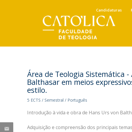
Candidaturas
Candidaturas
Docentes
Mensagem da Direção
NOTÍCIAS
Docentes em Exercício
Anuário e Calendário Académico
Direção
Área de Teologia Sistemática -
Docentes Eméritos e Jubilados
Balthasar em meios expressivo
Conselho Científico
Portal do Docente
Tabela de Propinas, taxas e
estilo.
Ricardo Ribeiro, docente da
Conselho Pedagógico
emolumentos
Comissão de Qualidade
FT, concluiu Doutoramento
5 ECTS / Semestral / Português
Conselho Estratégico
Mestrados (Acred. 2010)
em Roma
Introdução à vida e obra de Hans Urs von Balth
Mestrado Integrado em Teologia
Sex, 10 Jul 2026 - 09:54
Instituto Religare
Adquisição e compreensão dos principais temas