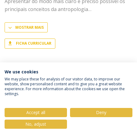
Apresentar do modo mais claro e preciso possível os
principais conceitos da antropologia
MOSTRAR MAIS
FICHA CURRICULAR
We use cookies
We may place these for analysis of our visitor data, to improve our
Política de Privacidade
Termos & Condições
website, show personalised content and to give you a great website
experience. For more information about the cookies we use open the
Direitos do Titular dos Dados
settings.
Accept all
Deny
© 2026 Universidade Católica Portuguesa
No, adjust