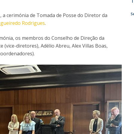
T
Doutoramento em Teologia
Programa Interuniversitário de Doutoramento em
S
0, a cerimónia de Tomada de Posse do Diretor da
História
Figueiredo Rodrigues
.
mónia, os membros do Conselho de Direção da
(vice-diretores), Adélio Abreu, Alex Villas Boas,
(coordenadores).