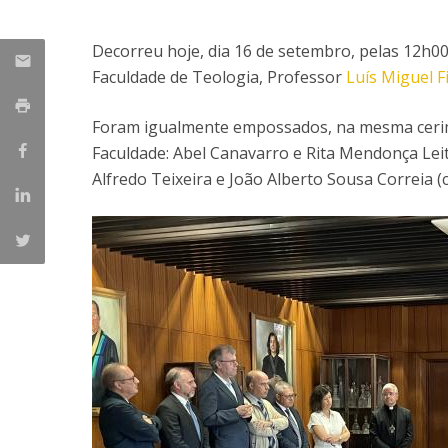
Provas Públicas
Centros de Investigação
Decorreu hoje, dia 16 de setembro, pelas 12h0
Faculdade de Teologia, Professor
Luís Miguel 
Foram igualmente empossados, na mesma ceri
Faculdade: Abel Canavarro e Rita Mendonça Leite 
Alfredo Teixeira e João Alberto Sousa Correia 