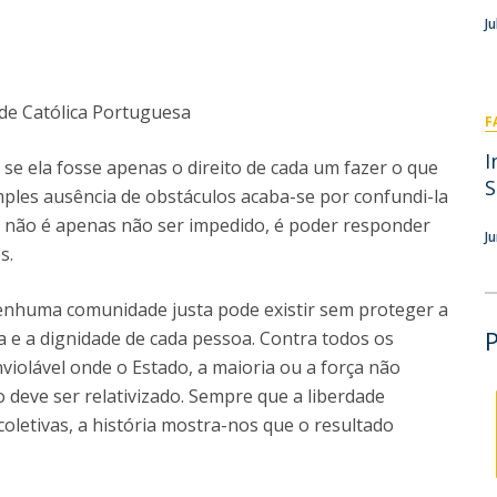
Doutoramento em Teologia
J
Programa Interuniversitário de Doutoramento em
História
ade Católica Portuguesa
F
I
se ela fosse apenas o direito de cada um fazer o que
S
mples ausência de obstáculos acaba-se por confundi-la
re não é apenas não ser impedido, é poder responder
J
s.
 nenhuma comunidade justa pode existir sem proteger a
iva e a dignidade de cada pessoa. Contra todos os
iolável onde o Estado, a maioria ou a força não
 deve ser relativizado. Sempre que a liberdade
oletivas, a história mostra-nos que o resultado