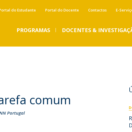
Portal do Estudante
Portal do Docente
Contactos
E-Serviç
PROGRAMAS
DOCENTES & INVESTIGAÇ
Licenciaturas
Investigação e Publicações
Relatório de Atividades
P
S
IMPRENSA
E
Licenciatura em Ciências Religiosas (EaD)
Dissertações, Monografias, Teses
Plano de Desenvolvimento Estratégico
F
C
Licenciatura em Teologia
Publicações
Legislação
P
C
Teologia na Católica.
Mestrados
Pós-Doutoramento
tarefa comum
T
"Turmas são cada vez mais
Mestrado em Ciências Religiosas (EaD)
Centros de Investigação
plurais e isso é fantástico"
D
Mestrado em Teologia
NN Portugal
Centro de Estudos de História Religiosa
R
Qua, 29 Jul 2026 - 10:42
Renascença Online
Centro de Investigação em Teologia e Estudos de
Doutoramentos
Religião