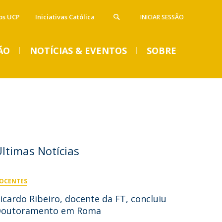
os UCP
Iniciativas Católica
INICIAR SESSÃO
ÃO
NOTÍCIAS & EVENTOS
SOBRE
rogramas de Intercâmbio
erviços
VENTOS
Notícias
Imprensa
Eventos
ormação Avançada
ampi UCP
O Homem no desígnio da
rémios e Bolsas
ontactos
Últimas Notícias
Criação: uma leitura
estemunhos estudantes
antropológico-teológica da
obra de Luis F. Ladaria
OCENTES
icardo Ribeiro, docente da FT, concluiu
Qua, 23 Set 2026 - 15:00
Doutoramento em Roma